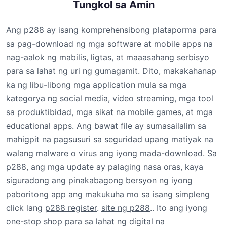
Tungkol sa Amin
Ang p288 ay isang komprehensibong plataporma para
sa pag-download ng mga software at mobile apps na
nag-aalok ng mabilis, ligtas, at maaasahang serbisyo
para sa lahat ng uri ng gumagamit. Dito, makakahanap
ka ng libu-libong mga application mula sa mga
kategorya ng social media, video streaming, mga tool
sa produktibidad, mga sikat na mobile games, at mga
educational apps. Ang bawat file ay sumasailalim sa
mahigpit na pagsusuri sa seguridad upang matiyak na
walang malware o virus ang iyong mada-download. Sa
p288, ang mga update ay palaging nasa oras, kaya
siguradong ang pinakabagong bersyon ng iyong
paboritong app ang makukuha mo sa isang simpleng
click lang
p288 register
.
site ng p288
.. Ito ang iyong
one-stop shop para sa lahat ng digital na