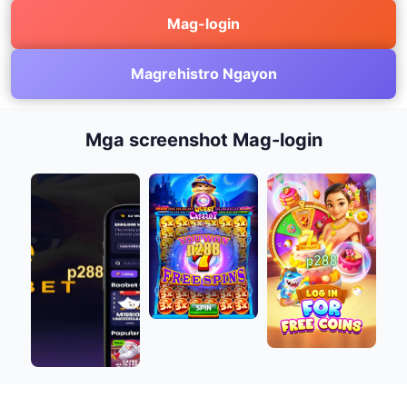
Mag-login
Magrehistro Ngayon
Mga screenshot Mag-login