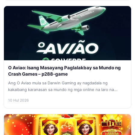
O Aviao: Isang Masayang Paglalakbay sa Mundo ng
Crash Games – p288-game
Ang O Aviao mula sa Darwin Gaming ay nagdadala ng
kakaibang karanasan sa mundo ng mga online na laro na...
10 Hul 2026