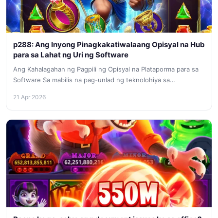
p288: Ang Inyong Pinagkakatiwalaang Opisyal na Hub
para sa Lahat ng Uri ng Software
Ang Kahalagahan ng Pagpili ng Opisyal na Plataporma para sa
Software Sa mabilis na pag-unlad ng teknolohiya sa
kasalukuyan, halos...
21 Apr 2026