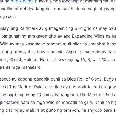
at na
p288-game
puno ng mga longship at mandirigma. Ang
adilim at detalyadong cartoon aesthetic na nagbibigay n
ng reels.
play, ang Raidmark ay gumagamit ng 5×4 grid na may p2
g pangunahing atraksyon dito ay ang Expanding Wilds na lu
t Wild ay may kasamang random multiplier na umaabot han
aking potensyal sa bawat panalo. Ang mga simbolo ay naha
er, Shield, Helmet, Horn) at low-paying (A, K, Q, J, 10), n
ura sa mga manlalaro.
bonus ay kapana-panabik dahil sa Dice Roll of Gods. Bago
 o The Mark of Raid, ang dice ay nagtatakda ng karagdag
ay nagbibigay ng 10 spins, habang ang The Mark of Raid 
kakataon para sa mga Wild na manatili sa grid. Dahil sa 
, ang pacing ay mabilis at puno ng tensyon, na angkop para