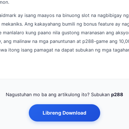
mon.
aidmark ay isang maayos na binuong slot na nagbibigay ng
 mekaniks. Ang kakayahang bumili ng bonus feature ay nag
manlalaro kung paano nila gustong maranasan ang aksyon
ity, ang malinaw na mga panuntunan at p288-game ang 10,
gawa itong isang pamagat na dapat subukan ng mga tagaha
Nagustuhan mo ba ang artikulong ito? Subukan
p288
Libreng Download