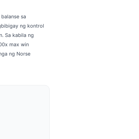
 balanse sa
bibigay ng kontrol
. Sa kabila ng
000x max win
nga ng Norse