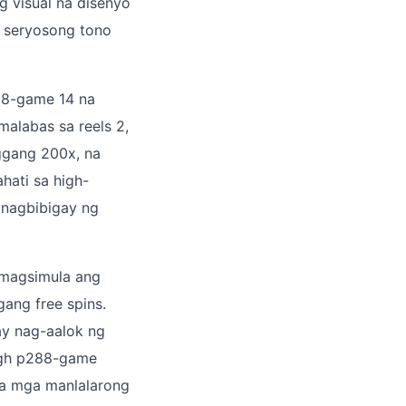
 visual na disenyo
g seryosong tono
88-game 14 na
malabas sa reels 2,
ggang 200x, na
hati sa high-
a nagbibigay ng
 magsimula ang
ang free spins.
ay nag-aalok ng
high p288-game
 sa mga manlalarong