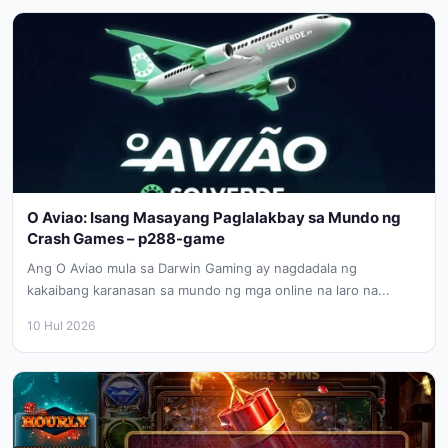
O Aviao: Isang Masayang Paglalakbay sa Mundo ng
Crash Games – p288-game
Ang O Aviao mula sa Darwin Gaming ay nagdadala ng
kakaibang karanasan sa mundo ng mga online na laro na...
10 Hul 2026