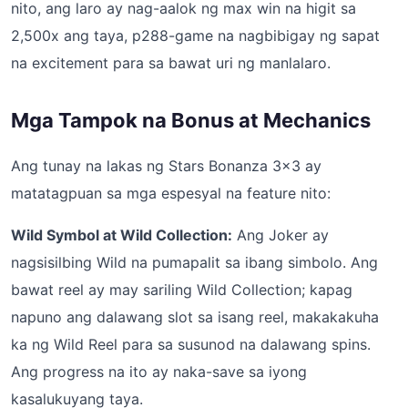
nito, ang laro ay nag-aalok ng max win na higit sa
2,500x ang taya, p288-game na nagbibigay ng sapat
na excitement para sa bawat uri ng manlalaro.
Mga Tampok na Bonus at Mechanics
Ang tunay na lakas ng Stars Bonanza 3×3 ay
matatagpuan sa mga espesyal na feature nito:
Wild Symbol at Wild Collection:
Ang Joker ay
nagsisilbing Wild na pumapalit sa ibang simbolo. Ang
bawat reel ay may sariling Wild Collection; kapag
napuno ang dalawang slot sa isang reel, makakakuha
ka ng Wild Reel para sa susunod na dalawang spins.
Ang progress na ito ay naka-save sa iyong
kasalukuyang taya.