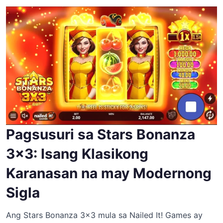
Pagsusuri sa Stars Bonanza
3×3: Isang Klasikong
Karanasan na may Modernong
Sigla
Ang Stars Bonanza 3×3 mula sa Nailed It! Games ay