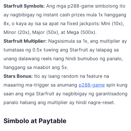
Starfruit Symbols:
Ang mga p288-game simbolong ito
ay nagbibigay ng instant cash prizes mula 1x hanggang
8x, o kaya ay isa sa apat na fixed jackpots: Mini (10x),
Minor (20x), Major (50x), at Mega (500x).
Starfruit Multiplier:
Nagsisimula sa 1x, ang multiplier ay
tumataas ng 0.5x tuwing ang Starfruit ay lalapag sa
unang dalawang reels nang hindi bumubuo ng panalo,
hanggang sa maabot ang 5x.
Stars Bonus:
Ito ay isang random na feature na
maaaring ma-trigger sa anumang
p288-game
spin kung
saan ang mga Starfruit ay nagbibigay ng garantisadong
panalo habang ang multiplier ay hindi nagre-reset.
Simbolo at Paytable